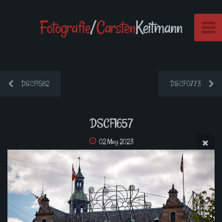
Fotografie
/
Carsten
Keitmann
DSCF1582
DSCF0773
DSCF1657
02 May 2023