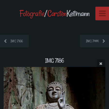
Fotografie
/
Carsten
Keitmann
IMG 7166
IMG 7444
IMG 7186