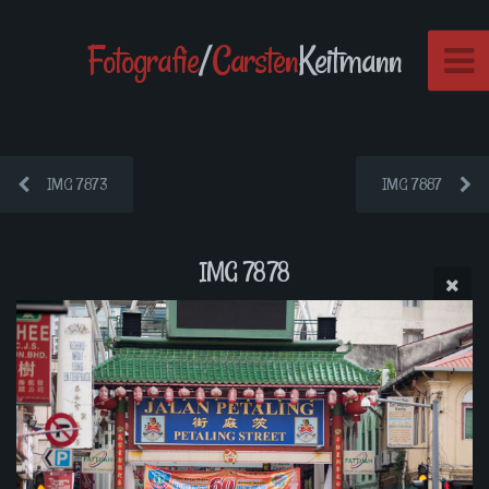
Fotografie
/
Carsten
Keitmann
IMG 7873
IMG 7887
IMG 7878